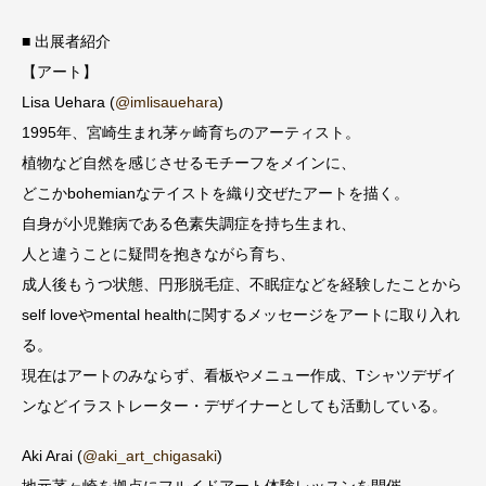
■ 出展者紹介
【アート】
Lisa Uehara (
@imlisauehara
)
1995年、宮崎生まれ茅ヶ崎育ちのアーティスト。
植物など自然を感じさせるモチーフをメインに、
どこかbohemianなテイストを織り交ぜたアートを描く。
自身が小児難病である色素失調症を持ち生まれ、
人と違うことに疑問を抱きながら育ち、
成人後もうつ状態、円形脱毛症、不眠症などを経験したことから
self loveやmental healthに関するメッセージをアートに取り入れ
る。
現在はアートのみならず、看板やメニュー作成、Tシャツデザイ
ンなどイラストレーター・デザイナーとしても活動している。
Aki Arai (
@aki_art_chigasaki
)