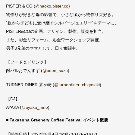
PISTER & CO (
@naoko.pister.co
)
物作りが好きな母の影響で、小さな頃から物作り大好き。
“親から子どもに受け継ぐシルバージュエリー”をテーマに、
PISTER&COの企画、デザイン、製作、販売を担当。
また、彫金リフォーム、彫金ワークショップ開催。
男子3兄弟のママとして、日々奮闘中。
【フード＆ドリンク】
酎バルおでんすず (
@oden_suzu
)
TURNER DINER 茅ヶ崎 (
@turnerdiner_chigasaki
)
【DJ】
AYAKA (
@ayaka_mno
)
■ Takasuna Greenery Coffee Festival イベント概要
【開催日時】2022年5月4日(水祝) 10:00〜16:00