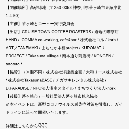
【開催場所】高砂緑地（〒253-0053 神奈川県茅ヶ崎市東海岸北
1-4-50）
【主催】茅ヶ崎とコーヒー実行委員会
【出店】CRUISE TOWN COFFEE ROASTERS / 道端の喫茶店
HAND / ,COMMA co-working, cafe&bar / 株式会社コル / korb /
ARTノTANEMAKI / まちなか本棚project / KUROMATU
PROJECT / Takasuna Village / 南本通り商店街 / KONGEN /
tetoteto＊
【協賛】（※順不同）株式会社洋建築企画 / 大和リース株式会社
/ 株式会社TakasunaBASE / チガサキレンタル株式会社 /
D.PARADISE / NPO法人湘南スタイル / まちづくり法人knork
【後援】茅ヶ崎市 / 一般社団法人茅ヶ崎市観光協会
※本イベントは、新型コロナウイルス感染症対策を徹底し、ガイ
ドラインに沿って開催いたします。
詳細はこちらから👇👇👇